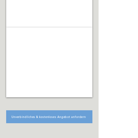
Facility Management
Koordination
technischer,
organisatorischer
und
infrastruktureller
Abläufe
Unverbindliches & kostenloses Angebot anfordern