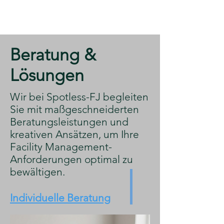
​Beratung &
Lösungen
​Wir bei Spotless-FJ begleiten
Sie mit maßgeschneiderten
Beratungsleistungen und
kreativen Ansätzen, um Ihre
Facility Management-
Anforderungen optimal zu
bewältigen.
Individuelle Beratung