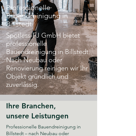
Professionelle
Bauendreinigung in
Billstedt
Spotless-FJ GmbH bietet
professionelle
Bauendreinigung in Billstedt.
Nach Neubau oder
Renovierung reinigen wir Ihr
Objekt gründlich und
zuverlässig.
Ihre Branchen,
unsere Leistungen
Professionelle Bauendreinigung in
Billstedt – nach Neubau oder