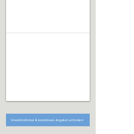
Facility Management
Koordination
technischer,
organisatorischer
und
infrastruktureller
Abläufe
Unverbindliches & kostenloses Angebot anfordern