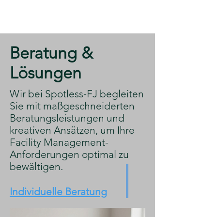
​Beratung &
Lösungen
​Wir bei Spotless-FJ begleiten
Sie mit maßgeschneiderten
Beratungsleistungen und
kreativen Ansätzen, um Ihre
Facility Management-
Anforderungen optimal zu
bewältigen.
Individuelle Beratung