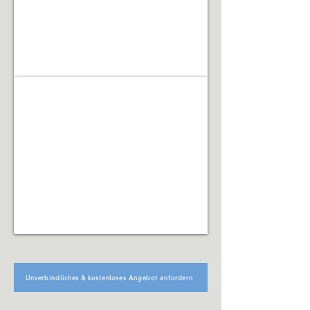
Facility Management
Koordination
technischer,
organisatorischer
und
infrastruktureller
Abläufe
Unverbindliches & kostenloses Angebot anfordern