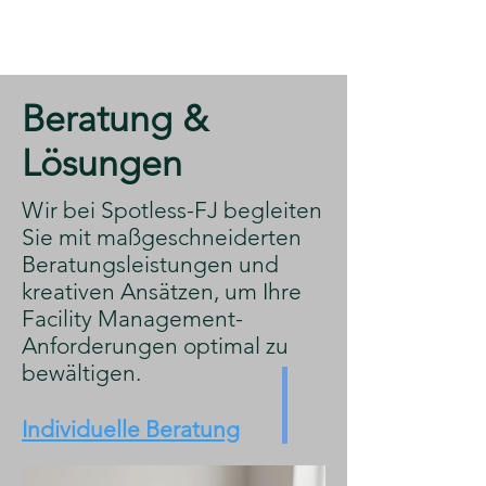
​Beratung &
Lösungen
​Wir bei Spotless-FJ begleiten
Sie mit maßgeschneiderten
Beratungsleistungen und
kreativen Ansätzen, um Ihre
Facility Management-
Anforderungen optimal zu
bewältigen.
Individuelle Beratung