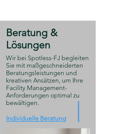
​Beratung &
Lösungen
​Wir bei Spotless-FJ begleiten
Sie mit maßgeschneiderten
Beratungsleistungen und
kreativen Ansätzen, um Ihre
Facility Management-
Anforderungen optimal zu
bewältigen.
Individuelle Beratung