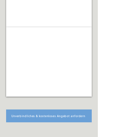
Facility Management
Koordination
technischer,
organisatorischer
und
infrastruktureller
Abläufe
Unverbindliches & kostenloses Angebot anfordern