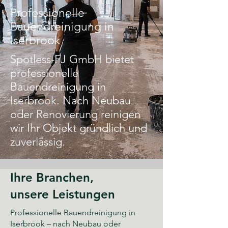
Professionelle
Bauendreinigung in
Iserbrook
Spotless-FJ GmbH bietet
professionelle
Bauendreinigung in
Iserbrook. Nach Neubau
oder Renovierung reinigen
wir Ihr Objekt gründlich und
zuverlässig.
Ihre Branchen,
unsere Leistungen
Professionelle Bauendreinigung in
Iserbrook – nach Neubau oder