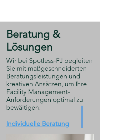
​Beratung &
Lösungen
​Wir bei Spotless-FJ begleiten
Sie mit maßgeschneiderten
Beratungsleistungen und
kreativen Ansätzen, um Ihre
Facility Management-
Anforderungen optimal zu
bewältigen.
Individuelle Beratung