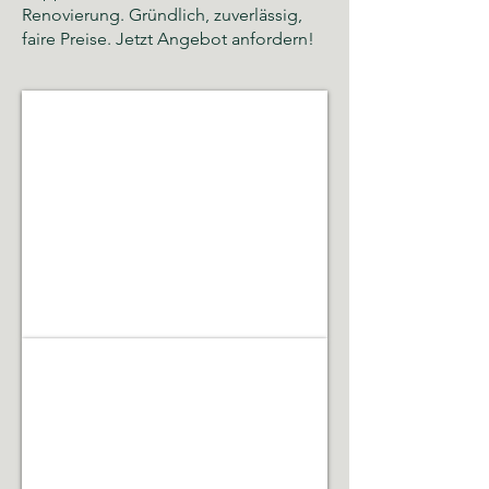
Renovierung. Gründlich, zuverlässig,
faire Preise. Jetzt Angebot anfordern!
Glas- und Gebäudereinigung
Sauberkeit,
Hygiene
und
gepflegte
Räumlichkeiten
Gebäudeservice & Renovierung
Laufende
Betreuung,
Instandhaltung,
Renovierungsarbeiten