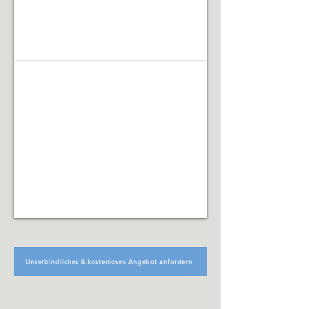
Facility Management
Koordination
technischer,
organisatorischer
und
infrastruktureller
Abläufe
Unverbindliches & kostenloses Angebot anfordern