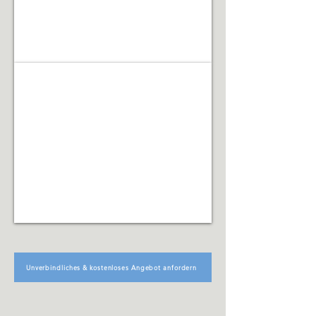
Facility Management
Koordination
technischer,
organisatorischer
und
infrastruktureller
Abläufe
Unverbindliches & kostenloses Angebot anfordern