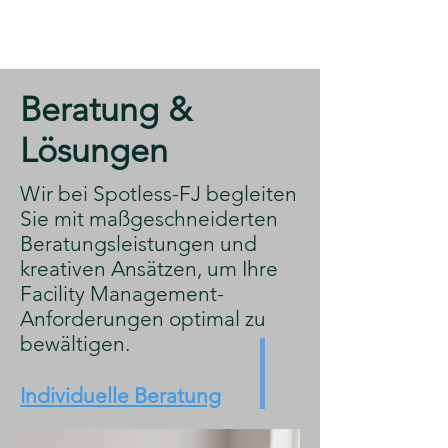
​Beratung &
Lösungen
​Wir bei Spotless-FJ begleiten
Sie mit maßgeschneiderten
Beratungsleistungen und
kreativen Ansätzen, um Ihre
Facility Management-
Anforderungen optimal zu
bewältigen.
Individuelle Beratung