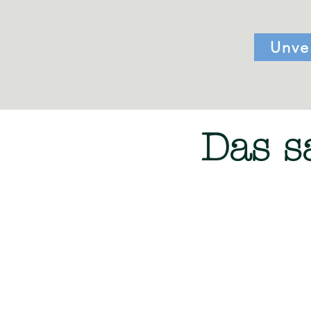
Unve
Das s