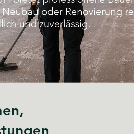
ch Neubau oder Renovierung re
lich und zuverlässig.
hen,
stungen