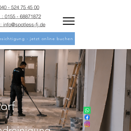
 040 - 524 75 45 00
 : 0155 - 68871872
: info@spotless-fj.de
sichtigung - jetzt online buchen
orf
ndreinigung