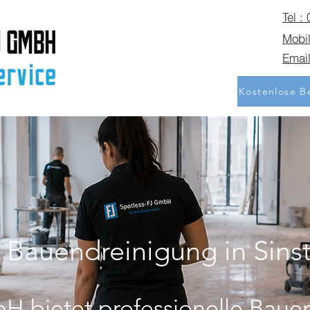
Tel :
Mobil
Email
Kostenlose Be
e Bauendreinigung in Sinst
H bietet professionelle Baue