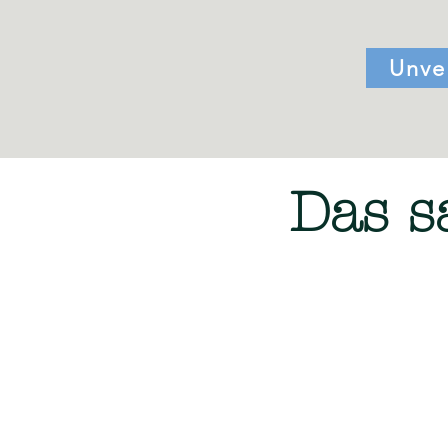
Unve
Das s