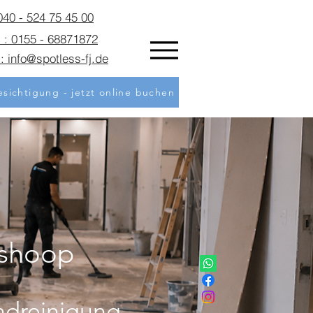
 040 - 524 75 45 00
 : 0155 - 68871872
: info@spotless-fj.de
sichtigung - jetzt online buchen
lshoop
ndreinigung