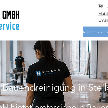
Tel :
Mobil
Email
Kostenlose Be
e Bauendreinigung in Stei
H bietet professionelle Baue