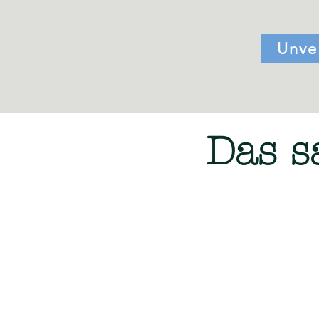
Unve
Das s