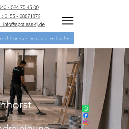
 040 - 524 75 45 00
 : 0155 - 68871872
: info@spotless-fj.de
sichtigung - jetzt online buchen
enhorst
ndreinigung