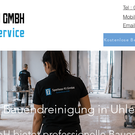
Tel :
Mobil
Email
Kostenlose Be
e Bauendreinigung in Uhl
H bietet professionelle Baue