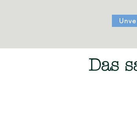
Unve
Das s