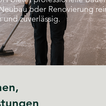
Neubau oder Renovierung rein
 und zuverlässig.
hen,
stungen