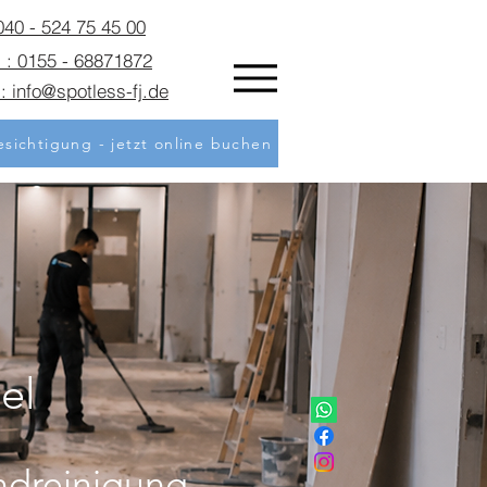
 040 - 524 75 45 00
 : 0155 - 68871872
: info@spotless-fj.de
sichtigung - jetzt online buchen
el
ndreinigung