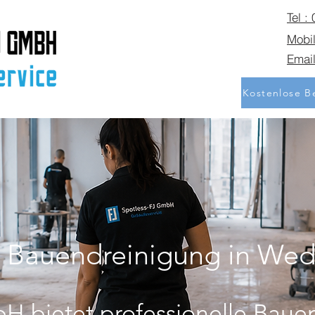
Tel :
Mobil
Email
Kostenlose Be
e Bauendreinigung in Wed
H bietet professionelle Baue