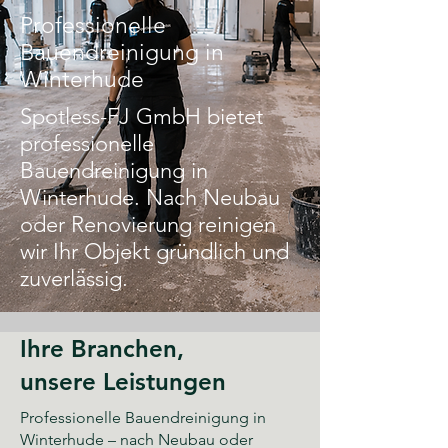
Professionelle
Bauendreinigung in
Winterhude
Spotless-FJ GmbH bietet
professionelle
Bauendreinigung in
Winterhude. Nach Neubau
oder Renovierung reinigen
wir Ihr Objekt gründlich und
zuverlässig.
Ihre Branchen,
unsere Leistungen
Professionelle Bauendreinigung in
Winterhude – nach Neubau oder