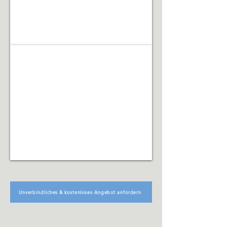
Facility Management
Koordination
technischer,
organisatorischer
und
infrastruktureller
Abläufe
Unverbindliches & kostenloses Angebot anfordern