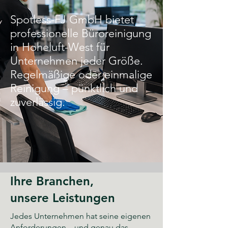
Spotless-FJ GmbH bietet
professionelle Büroreinigung
in Hoheluft-West für
Unternehmen jeder Größe.
Regelmäßige oder einmalige
Reinigung – pünktlich und
zuverlässig.
Ihre Branchen,
unsere Leistungen
Jedes Unternehmen hat seine eigenen
Anforderungen – und genau das