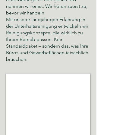
nehmen wir ernst. Wir hören zuerst zu,
bevor wir handeln.
Mit unserer langjährigen Erfahrung in
der Unterhaltsreinigung entwickeln wir
Reinigungskonzepte, die wirklich zu
Ihrem Betrieb passen. Kein
Standardpaket – sondern das, was Ihre
Büros und Gewerbeflächen tatsächlich
brauchen.
Glas- und Gebäudereinigung
Sauberkeit,
Hygiene
und
gepflegte
Räumlichkeiten