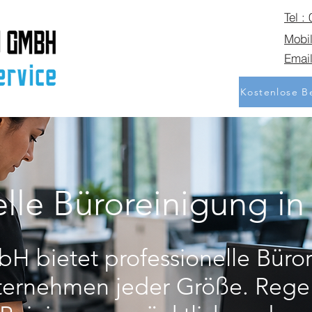
Tel :
Mobil
Email
Kostenlose Be
elle Büroreinigung in
H bietet professionelle Büror
nternehmen jeder Größe. Reg