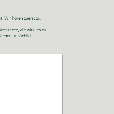
 Wir hören zuerst zu,
konzepte, die wirklich zu
ächen tatsächlich