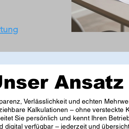
atung
nser Ansatz
parenz, Verlässlichkeit und echten Mehrwer
lziehbare Kalkulationen – ohne versteckte K
itet Sie persönlich und kennt Ihren Betrieb
d digital verfügbar – jederzeit und übersic