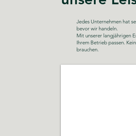
Jedes Unternehmen hat sei
bevor wir handeln.
Mit unserer langjährigen E
Ihrem Betrieb passen. Kei
brauchen.
Glas- und Gebäudereinigung
Sauberkeit,
Hygiene
und
gepflegte
Räumlichkeiten