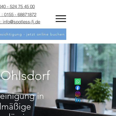
 040 - 524 75 45 00
 : 0155 - 68871872
: info@spotless-fj.de
sichtigung - jetzt online buchen
 Ohlsdorf
einigung in
elmäßige