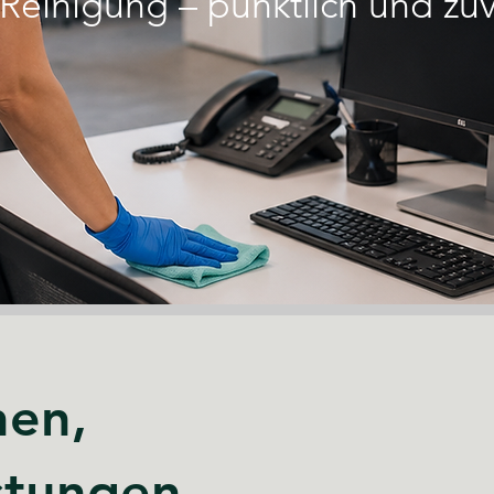
Reinigung – pünktlich und zuv
hen,
stungen