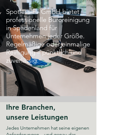
Spotless-FJ GmbH bietet
professionelle Büroreinigung
in Spadenland für
Unternehmen jeder Größe.
Regelmäßige oder einmalige
Reinigung – pünktlich und
zuverlässig.
Ihre Branchen,
unsere Leistungen
Jedes Unternehmen hat seine eigenen
Anforderungen – und genau das