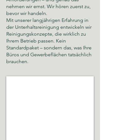
nehmen wir ernst. Wir hören zuerst zu,
bevor wir handeln.
Mit unserer langjährigen Erfahrung in
der Unterhaltsreinigung entwickeln wir
Reinigungskonzepte, die wirklich zu
Ihrem Betrieb passen. Kein
Standardpaket – sondern das, was Ihre
Büros und Gewerbeflächen tatsächlich
brauchen.
Glas- und Gebäudereinigung
Sauberkeit,
Hygiene
und
gepflegte
Räumlichkeiten