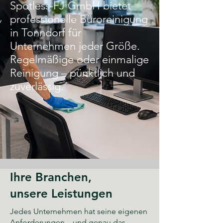
Spotless-FJ GmbH bietet
professionelle Büroreinigung
in Tonndorf für
Unternehmen jeder Größe.
Regelmäßige oder einmalige
Reinigung – pünktlich und
zuverlässig.
Ihre Branchen,
unsere Leistungen
Jedes Unternehmen hat seine eigenen
Anforderungen – und genau das