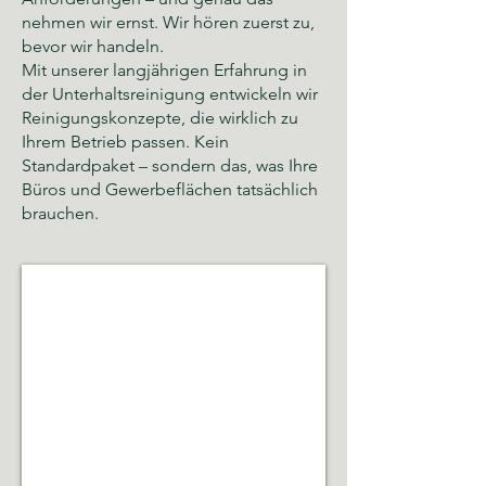
nehmen wir ernst. Wir hören zuerst zu,
bevor wir handeln.
Mit unserer langjährigen Erfahrung in
der Unterhaltsreinigung entwickeln wir
Reinigungskonzepte, die wirklich zu
Ihrem Betrieb passen. Kein
Standardpaket – sondern das, was Ihre
Büros und Gewerbeflächen tatsächlich
brauchen.
Glas- und Gebäudereinigung
Sauberkeit,
Hygiene
und
gepflegte
Räumlichkeiten