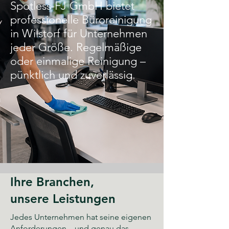
Spotless-FJ GmbH bietet
professionelle Büroreinigung
in Wilstorf für Unternehmen
jeder Größe. Regelmäßige
oder einmalige Reinigung –
pünktlich und zuverlässig.
Ihre Branchen,
unsere Leistungen
Jedes Unternehmen hat seine eigenen
Anforderungen – und genau das