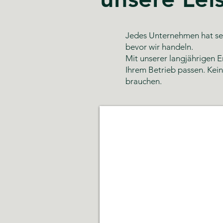
Jedes Unternehmen hat sei
bevor wir handeln.
Mit unserer langjährigen E
Ihrem Betrieb passen. Kei
brauchen.
Glas- und Gebäudereinigung
Sauberkeit,
Hygiene
und
gepflegte
Räumlichkeiten