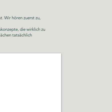
 Wir hören zuerst zu,
konzepte, die wirklich zu
ächen tatsächlich