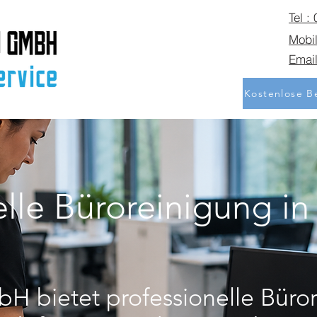
Tel :
Mobil
Email
Kostenlose Be
elle Büroreinigung in
H bietet professionelle Büror