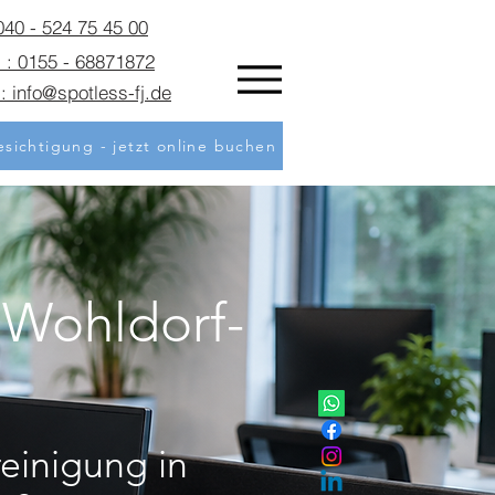
 040 - 524 75 45 00
 : 0155 - 68871872
: info@spotless-fj.de
sichtigung - jetzt online buchen
 Wohldorf-
einigung in