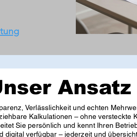
atung
nser Ansatz
parenz, Verlässlichkeit und echten Mehrwer
lziehbare Kalkulationen – ohne versteckte K
itet Sie persönlich und kennt Ihren Betrieb
d digital verfügbar – jederzeit und übersic