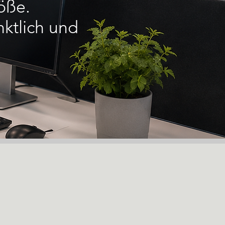
öße.
ktlich und