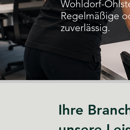
Wohldorf-Ohlst
Regelmäßige od
zuverlässig.
Ihre Branc
unsere Lei