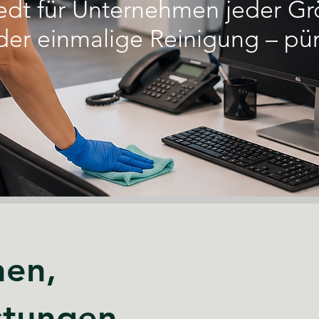
edt für Unternehmen jeder Gr
er einmalige Reinigung – pün
hen,
stungen