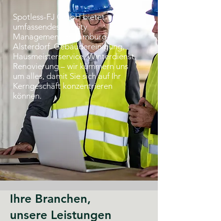
Spotless-FJ GmbH bietet
umfassendes Facility
Management in Hamburg-
Alsterdorf. Gebäudereinigung,
Hausmeisterservice, Winterdienst,
Renovierung – wir kümmern uns
um alles, damit Sie sich auf Ihr
Kerngeschäft konzentrieren
können.
Ihre Branchen,
unsere Leistungen