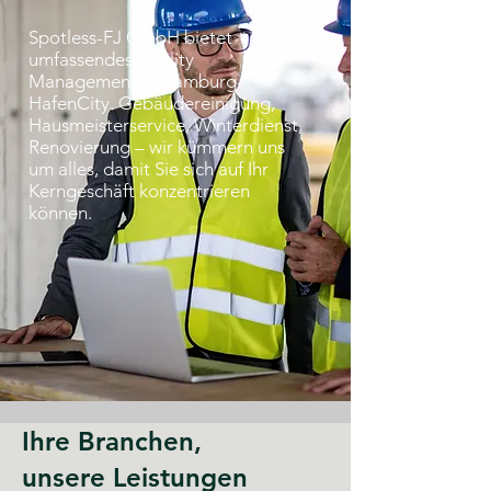
Spotless-FJ GmbH bietet
umfassendes Facility
Management in Hamburg-
HafenCity. Gebäudereinigung,
Hausmeisterservice, Winterdienst,
Renovierung – wir kümmern uns
um alles, damit Sie sich auf Ihr
Kerngeschäft konzentrieren
können.
Ihre Branchen,
unsere Leistungen