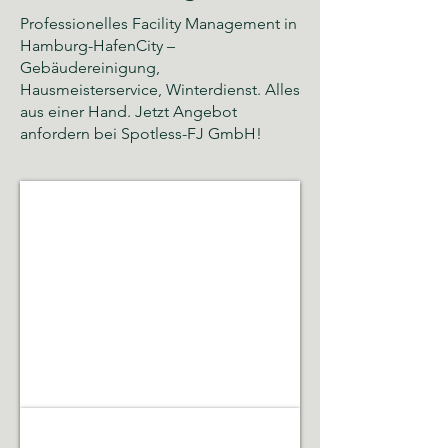
Professionelles Facility Management in
Hamburg-HafenCity –
Gebäudereinigung,
Hausmeisterservice, Winterdienst. Alles
aus einer Hand. Jetzt Angebot
anfordern bei Spotless-FJ GmbH!
Glas- und Gebäudereinigung
Sauberkeit,
Hygiene
und
gepflegte
Räumlichkeiten
Gebäudeservice & Renovierung