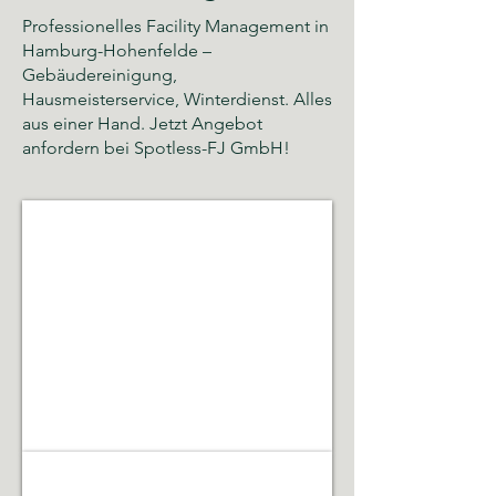
Professionelles Facility Management in
Hamburg-Hohenfelde –
Gebäudereinigung,
Hausmeisterservice, Winterdienst. Alles
aus einer Hand. Jetzt Angebot
anfordern bei Spotless-FJ GmbH!
Glas- und Gebäudereinigung
Sauberkeit,
Hygiene
und
gepflegte
Räumlichkeiten
Gebäudeservice & Renovierung