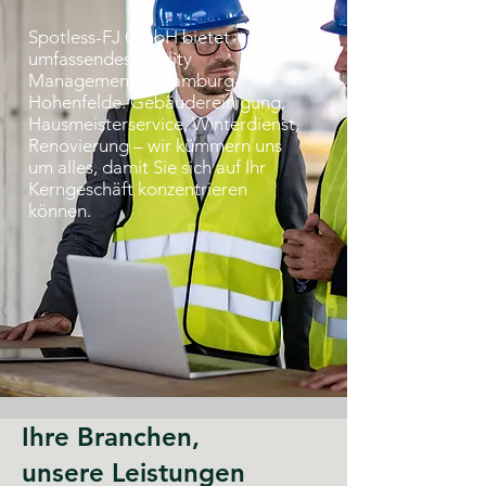
Spotless-FJ GmbH bietet
umfassendes Facility
Management in Hamburg-
Hohenfelde. Gebäudereinigung,
Hausmeisterservice, Winterdienst,
Renovierung – wir kümmern uns
um alles, damit Sie sich auf Ihr
Kerngeschäft konzentrieren
können.
Ihre Branchen,
unsere Leistungen