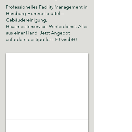
Professionelles Facility Management in
Hamburg-Hummelsbüttel –
Gebäudereinigung,
Hausmeisterservice, Winterdienst. Alles
aus einer Hand. Jetzt Angebot
anfordern bei Spotless-FJ GmbH!
Glas- und Gebäudereinigung
Sauberkeit,
Hygiene
und
gepflegte
Räumlichkeiten
Gebäudeservice & Renovierung