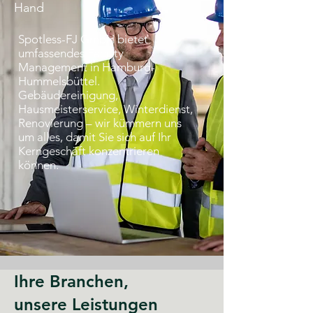
Hand
Spotless-FJ GmbH bietet
umfassendes Facility
Management in Hamburg-
Hummelsbüttel.
Gebäudereinigung,
Hausmeisterservice, Winterdienst,
Renovierung – wir kümmern uns
um alles, damit Sie sich auf Ihr
Kerngeschäft konzentrieren
können.
Ihre Branchen,
unsere Leistungen