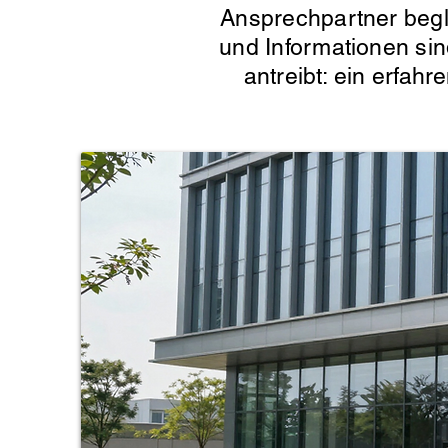
Ansprechpartner begle
und Informationen sin
Facility Management
antreibt: ein erfahr
Koordination
technischer,
organisatorischer
und
infrastruktureller
Abläufe