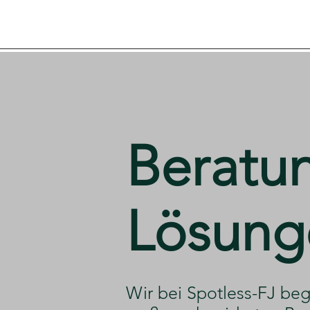
​Beratu
Lösung
Gebäudeservice & Renovieru
​Wir bei Spotless-FJ beg
Laufende
Betreuung,