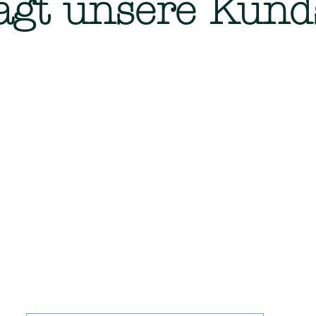
agt unsere Kund
hen,
stungen
agement in Hamburg-Marmstorf – Gebäudereinigung, Hausmeis
ot anfordern bei Spotless-FJ GmbH!