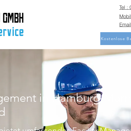
Tel :
Mobil
Email
Kostenlose Be
gement in Hamburg-Marms
d
bietet umfassendes Facility Manag