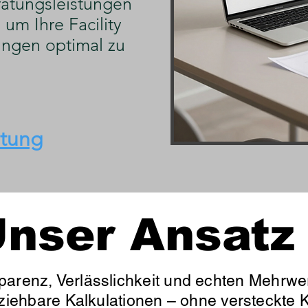
atungsleistungen
um Ihre Facility
ngen optimal zu
atung
rbindliches & kostenloses Angebot an
nser Ansatz
parenz, Verlässlichkeit und echten Mehrwer
lziehbare Kalkulationen – ohne versteckte K