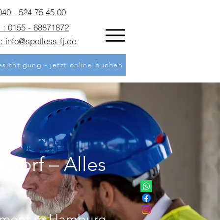
 040 - 524 75 45 00
 : 0155 - 68871872
: info@spotless-fj.de
sichtigung - jetzt online buchen
torf – Alles
ement in Hamburg-