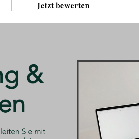
Jetzt bewerten
ng &
en
ng
leiten Sie mit