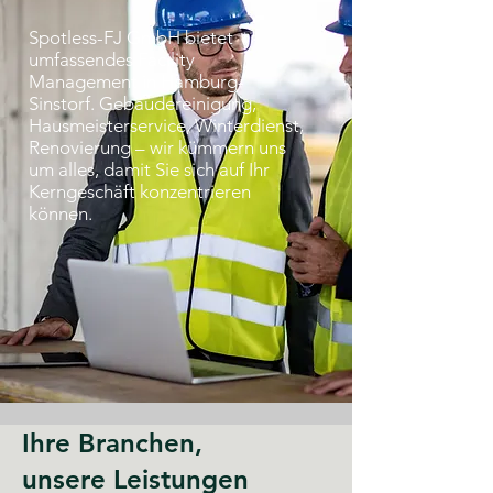
Spotless-FJ GmbH bietet
umfassendes Facility
Management in Hamburg-
Sinstorf. Gebäudereinigung,
Hausmeisterservice, Winterdienst,
Renovierung – wir kümmern uns
um alles, damit Sie sich auf Ihr
Kerngeschäft konzentrieren
können.
Ihre Branchen,
unsere Leistungen