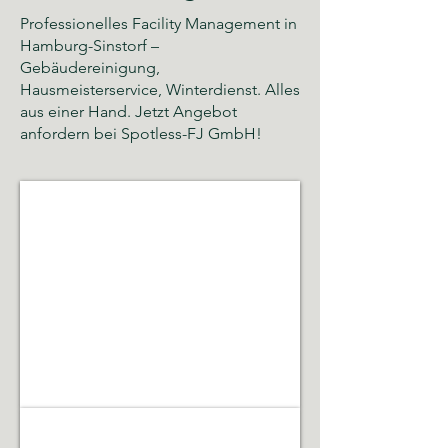
Professionelles Facility Management in
Hamburg-Sinstorf –
Gebäudereinigung,
Hausmeisterservice, Winterdienst. Alles
aus einer Hand. Jetzt Angebot
anfordern bei Spotless-FJ GmbH!
Glas- und Gebäudereinigung
Sauberkeit,
Hygiene
und
gepflegte
Räumlichkeiten
Gebäudeservice & Renovierung