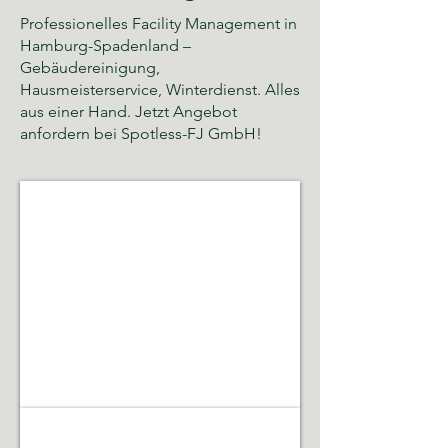
Professionelles Facility Management in
Hamburg-Spadenland –
Gebäudereinigung,
Hausmeisterservice, Winterdienst. Alles
aus einer Hand. Jetzt Angebot
anfordern bei Spotless-FJ GmbH!
Glas- und Gebäudereinigung
Sauberkeit,
Hygiene
und
gepflegte
Räumlichkeiten
Gebäudeservice & Renovierung