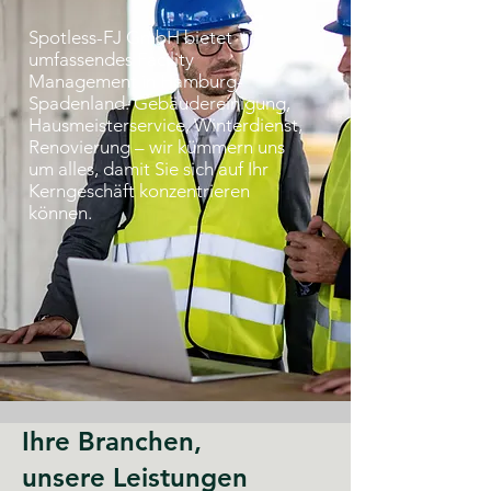
Spotless-FJ GmbH bietet
umfassendes Facility
Management in Hamburg-
Spadenland. Gebäudereinigung,
Hausmeisterservice, Winterdienst,
Renovierung – wir kümmern uns
um alles, damit Sie sich auf Ihr
Kerngeschäft konzentrieren
können.
Ihre Branchen,
unsere Leistungen