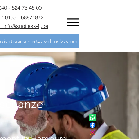
 040 - 524 75 45 00
 : 0155 - 68871872
: info@spotless-fj.de
sichtigung - jetzt online buchen
schanze –
ement in Hamburg-