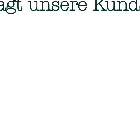
agt unsere Kund
hen,
stungen
nagement in Hamburg-Sternschanze – Gebäudereinigung, Hausm
Angebot anfordern bei Spotless-FJ GmbH!