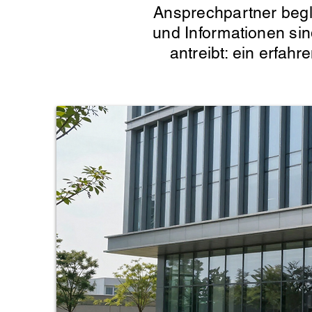
Ansprechpartner begle
und Informationen sin
Facility Management
antreibt: ein erfahr
Koordination
technischer,
organisatorischer
und
infrastruktureller
Abläufe