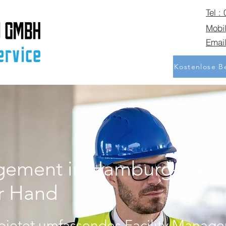
Tel :
Mobil
Email
Kostenlose Be
agement in Hamburg-Stern
er Hand
bietet umfassendes Facility Manag