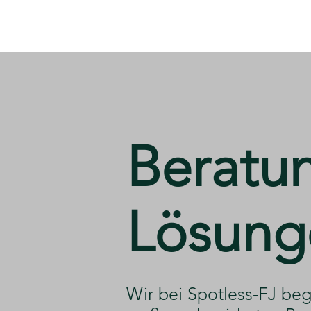
​Beratu
Lösung
Gebäudeservice & Renovieru
​Wir bei Spotless-FJ beg
Laufende
Betreuung,