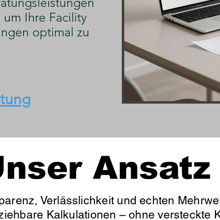
atungsleistungen
um Ihre Facility
ngen optimal zu
atung
rbindliches & kostenloses Angebot an
nser Ansatz
parenz, Verlässlichkeit und echten Mehrwer
lziehbare Kalkulationen – ohne versteckte K