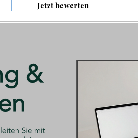
Jetzt bewerten
ng &
en
ng
leiten Sie mit