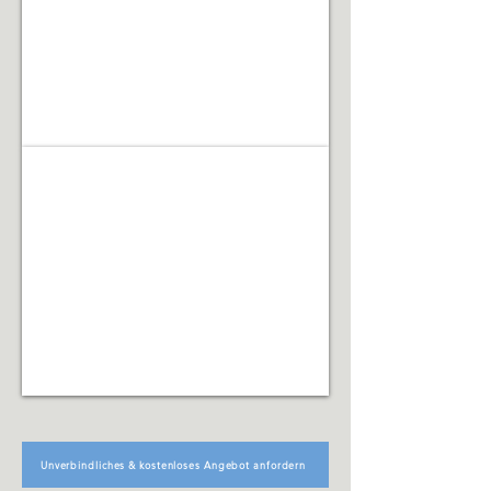
Renovierungsarbeiten
Facility Management
Koordination
technischer,
organisatorischer
und
infrastruktureller
Abläufe
Unverbindliches & kostenloses Angebot anfordern