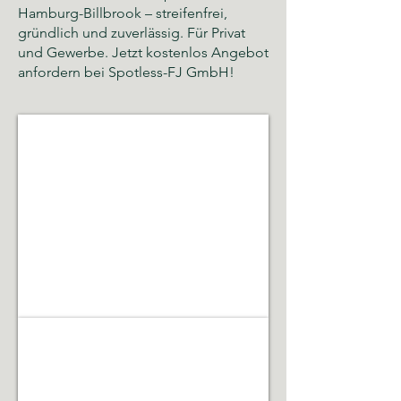
Hamburg-Billbrook – streifenfrei,
gründlich und zuverlässig. Für Privat
und Gewerbe. Jetzt kostenlos Angebot
anfordern bei Spotless-FJ GmbH!
Glas- und Gebäudereinigung
Sauberkeit,
Hygiene
und
gepflegte
Räumlichkeiten
Gebäudeservice & Renovierung
Laufende
Betreuung,
Instandhaltung,