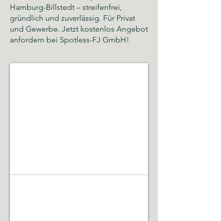
Hamburg-Billstedt – streifenfrei,
gründlich und zuverlässig. Für Privat
und Gewerbe. Jetzt kostenlos Angebot
anfordern bei Spotless-FJ GmbH!
Glas- und Gebäudereinigung
Sauberkeit,
Hygiene
und
gepflegte
Räumlichkeiten
Gebäudeservice & Renovierung
Laufende
Betreuung,
Instandhaltung,