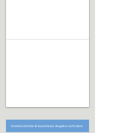
Renovierungsarbeiten
Facility Management
Koordination
technischer,
organisatorischer
und
infrastruktureller
Abläufe
Unverbindliches & kostenloses Angebot anfordern