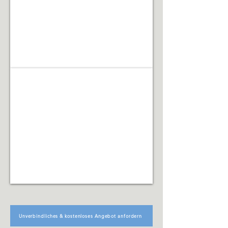
Renovierungsarbeiten
Facility Management
Koordination
technischer,
organisatorischer
und
infrastruktureller
Abläufe
Unverbindliches & kostenloses Angebot anfordern