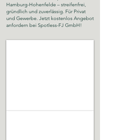
Hamburg-Hohenfelde – streifenfrei,
gründlich und zuverlässig. Für Privat
und Gewerbe. Jetzt kostenlos Angebot
anfordern bei Spotless-FJ GmbH!
Glas- und Gebäudereinigung
Sauberkeit,
Hygiene
und
gepflegte
Räumlichkeiten
Gebäudeservice & Renovierung
Laufende
Betreuung,
Instandhaltung,