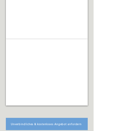
Renovierungsarbeiten
Facility Management
Koordination
technischer,
organisatorischer
und
infrastruktureller
Abläufe
Unverbindliches & kostenloses Angebot anfordern