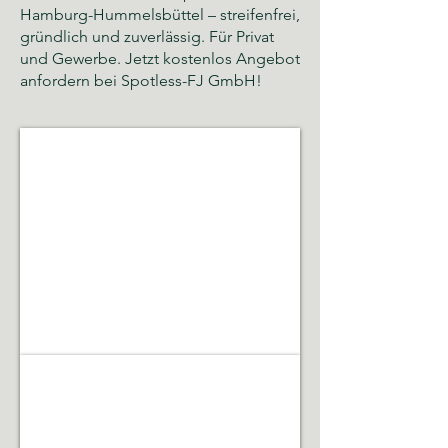
Hamburg-Hummelsbüttel – streifenfrei,
gründlich und zuverlässig. Für Privat
und Gewerbe. Jetzt kostenlos Angebot
anfordern bei Spotless-FJ GmbH!
Glas- und Gebäudereinigung
Sauberkeit,
Hygiene
und
gepflegte
Räumlichkeiten
Gebäudeservice & Renovierung
Laufende
Betreuung,
Instandhaltung,