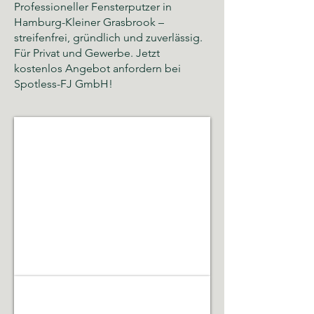
Professioneller Fensterputzer in
Hamburg-Kleiner Grasbrook –
streifenfrei, gründlich und zuverlässig.
Für Privat und Gewerbe. Jetzt
kostenlos Angebot anfordern bei
Spotless-FJ GmbH!
Glas- und Gebäudereinigung
Sauberkeit,
Hygiene
und
gepflegte
Räumlichkeiten
Gebäudeservice & Renovierung
Laufende