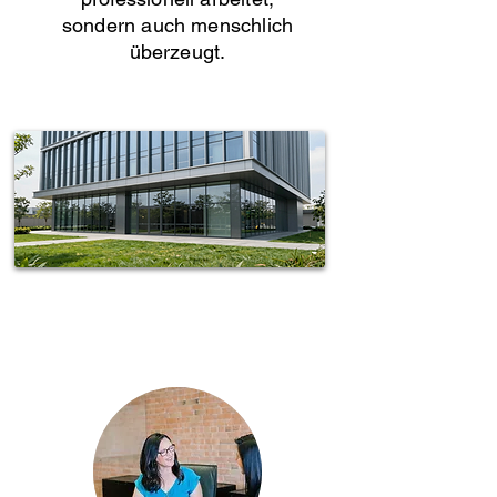
sondern auch menschlich
überzeugt.
Spotless-fj Gebäudereinigung Hamburg