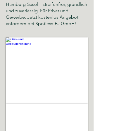
Hamburg-Sasel – streifenfrei, gründlich
und zuverlässig. Für Privat und
Gewerbe. Jetzt kostenlos Angebot
anfordern bei Spotless-FJ GmbH!
Glas- und Gebäudereinigung
Sauberkeit,
Hygiene
und
gepflegte
Räumlichkeiten
Gebäudeservice & Renovierung
Laufende
Betreuung,
Instandhaltung,