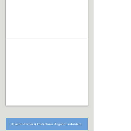
Renovierungsarbeiten
Facility Management
Koordination
technischer,
organisatorischer
und
infrastruktureller
Abläufe
Unverbindliches & kostenloses Angebot anfordern