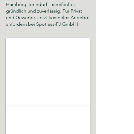
Hamburg-Tonndorf – streifenfrei,
gründlich und zuverlässig. Für Privat
und Gewerbe. Jetzt kostenlos Angebot
anfordern bei Spotless-FJ GmbH!
Glas- und Gebäudereinigung
Sauberkeit,
Hygiene
und
gepflegte
Räumlichkeiten
Gebäudeservice & Renovierung
Laufende
Betreuung,
Instandhaltung,