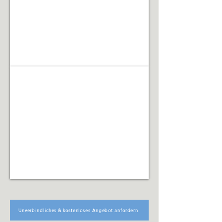
Renovierungsarbeiten
Facility Management
Koordination
technischer,
organisatorischer
und
infrastruktureller
Abläufe
Unverbindliches & kostenloses Angebot anfordern