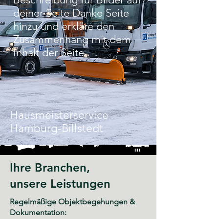
deiner Seite Danke Seite
hinzu und erkläre den
Zusammenhang mit dem
Inhalt der Seite.
Hausmeisterservice
Hamburg-Billstedt
Ihre Branchen,
unsere Leistungen
Regelmäßige Objektbegehungen &
Dokumentation: