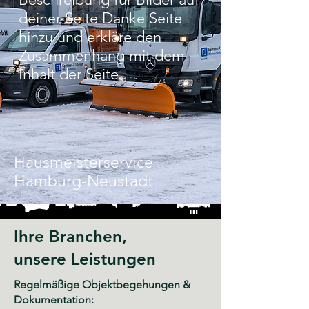
deiner Seite Danke Seite
hinzu und erkläre den
Zusammenhang mit dem
Inhalt der Seite.
Hausmeisterservice
Hamburg-Neustadt
Ihre Branchen,
unsere Leistungen
Regelmäßige Objektbegehungen &
Dokumentation: