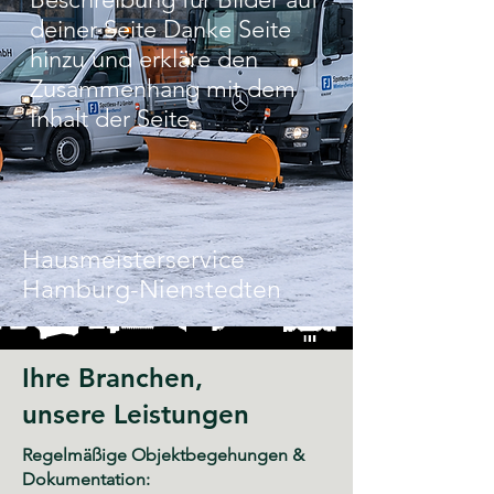
deiner Seite Danke Seite
hinzu und erkläre den
Zusammenhang mit dem
Inhalt der Seite.
Hausmeisterservice
Hamburg-Nienstedten
Ihre Branchen,
unsere Leistungen
Regelmäßige Objektbegehungen &
Dokumentation: