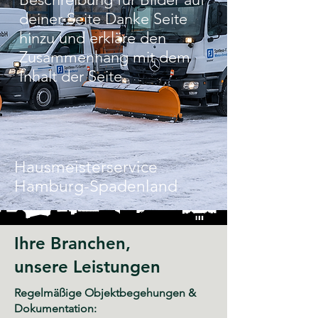
deiner Seite Danke Seite
hinzu und erkläre den
Zusammenhang mit dem
Inhalt der Seite.
Hausmeisterservice
Hamburg-Spadenland
Ihre Branchen,
unsere Leistungen
Regelmäßige Objektbegehungen &
Dokumentation: