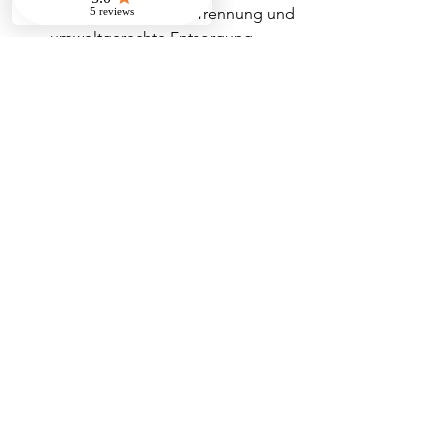
Abfallmanagement:
 Trennung und 
umweltgerechte Entsorgung.
Schulungen:
 Sensibilisierung 
unserer Mitarbeiter für 
nachhaltiges Arbeiten.
So leisten wir einen Beitrag zum 
Umweltschutz und unterstützen Sie bei 
der Erfüllung gesetzlicher Vorgaben.
Ihr zuverlässiger 
Partner in Hamburg
Mit der 
spotless-fj gmbh 
gebäudeservice
 haben Sie einen 
erfahrenen Partner an Ihrer Seite. Wir 
bieten Ihnen professionelle 
Gebäudedienstleistungen in Hamburg 