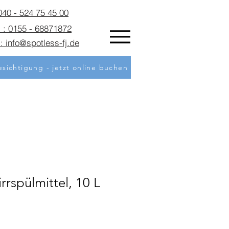
 040 - 524 75 45 00
 : 0155 - 68871872
: info@spotless-fj.de
sichtigung - jetzt online buchen
l
rspülmittel, 10 L
eis
e-
is