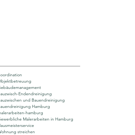
oordination
bjektbetreuung
Gebäudemanagement
auzwisch-Endendreinigung
auzwischen und Bauendreinigung
auendreinigung Hamburg
alerarbeiten-hamburg
ewerbliche Malerarbeiten in Hamburg
ausmeisterservice
ohnung streichen