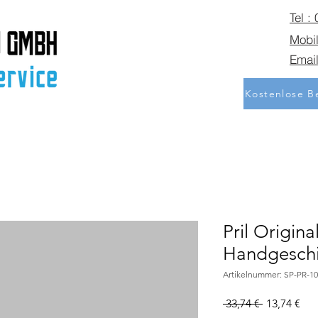
Tel :
Mobil
Email
Kostenlose Be
Pril Origina
Handgeschir
Artikelnummer: SP-PR-10
Standardpr
Sal
 33,74 € 
13,74 €
Pre