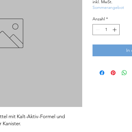
inkl. MwSt.
Sommerangebot
Anzahl
*
In
tel mit Kalt-Aktiv-Formel und 
r Kanister.