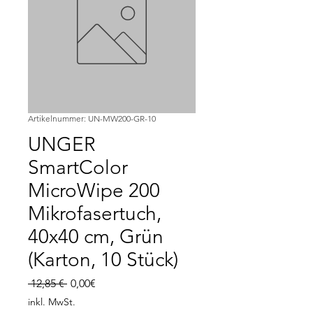
Artikelnummer: UN-MW200-GR-10
UNGER
SmartColor
MicroWipe 200
Mikrofasertuch,
40x40 cm, Grün
(Karton, 10 Stück)
Standardpreis
Sale-
 12,85 € 
0,00€
Preis
inkl. MwSt.