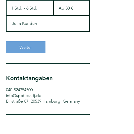
Ab
30
1 Std. - 6 Std.
1
Ab 30 €
Euro
S
t
Beim Kunden
d
-
6
S
Weiter
t
d
.
Kontaktangaben
040-524754500
info@spotless-fj.de
Billstraße 87, 20539 Hamburg, Germany