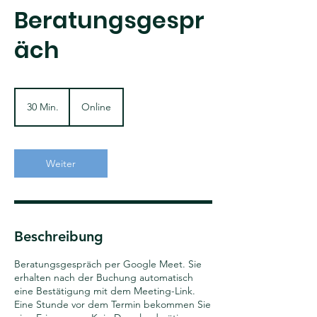
Beratungsgespr
äch
30 Min.
3
Online
0
M
i
n
Weiter
.
Beschreibung
Beratungsgespräch per Google Meet. Sie
erhalten nach der Buchung automatisch
eine Bestätigung mit dem Meeting-Link.
Eine Stunde vor dem Termin bekommen Sie