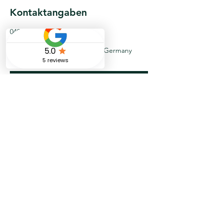
Kontaktangaben
040-524754500
info@spotless-fj.de
Billstraße 87, 20539 Hamburg, Germany
Bei
Trustloca
l
Zur Startseite