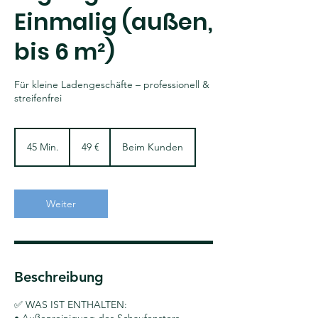
Einmalig (außen,
bis 6 m²)
Für kleine Ladengeschäfte – professionell &
streifenfrei
49
Euro
45 Min.
4
49 €
Beim Kunden
5
M
i
n
Weiter
.
Beschreibung
✅ WAS IST ENTHALTEN: