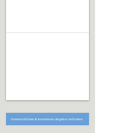
Facility Management
Koordination
technischer,
organisatorischer
und
infrastruktureller
Abläufe
Unverbindliches & kostenloses Angebot anfordern