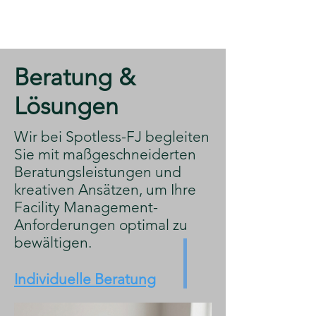
​Beratung &
Lösungen
​Wir bei Spotless-FJ begleiten
Sie mit maßgeschneiderten
Beratungsleistungen und
kreativen Ansätzen, um Ihre
Facility Management-
Anforderungen optimal zu
bewältigen.
Individuelle Beratung