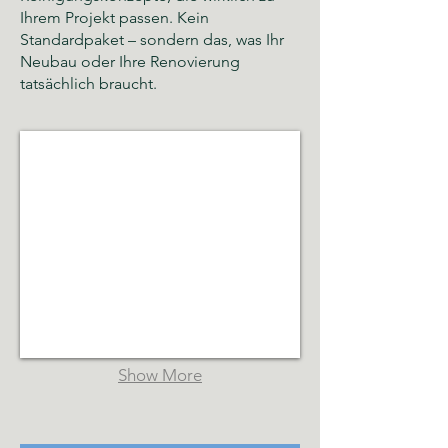
Ihrem Projekt passen. Kein
Standardpaket – sondern das, was Ihr
Neubau oder Ihre Renovierung
tatsächlich braucht.
Glas- und Gebäudereinigung Hamburg
Sauberkeit,
Hygiene
und
gepflegte
Räumlichkeiten
Show More