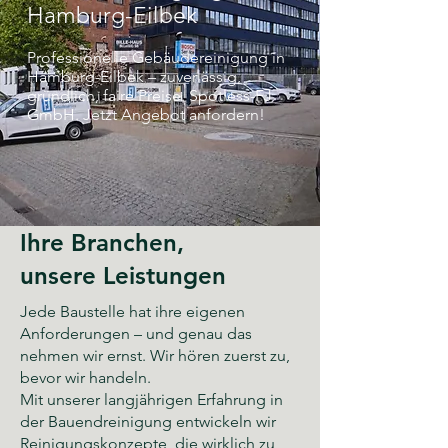
Hamburg-Eilbek
Professionelle Gebäudereinigung in
Hamburg-Eilbek – zuverlässig,
gründlich, faire Preise. Spotless-FJ
GmbH. Jetzt Angebot anfordern!
Ihre Branchen,
unsere Leistungen
Jede Baustelle hat ihre eigenen
Anforderungen – und genau das
nehmen wir ernst. Wir hören zuerst zu,
bevor wir handeln.
Mit unserer langjährigen Erfahrung in
der Bauendreinigung entwickeln wir
Reinigungskonzepte, die wirklich zu