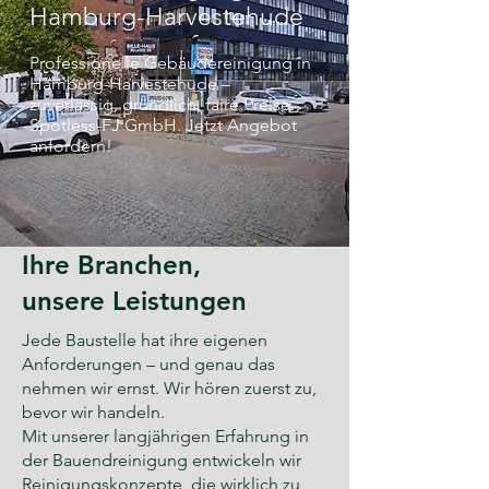
Hamburg-Harvestehude
Professionelle Gebäudereinigung in
Hamburg-Harvestehude –
zuverlässig, gründlich, faire Preise.
Spotless-FJ GmbH. Jetzt Angebot
anfordern!
Ihre Branchen,
unsere Leistungen
Jede Baustelle hat ihre eigenen
Anforderungen – und genau das
nehmen wir ernst. Wir hören zuerst zu,
bevor wir handeln.
Mit unserer langjährigen Erfahrung in
der Bauendreinigung entwickeln wir
Reinigungskonzepte, die wirklich zu