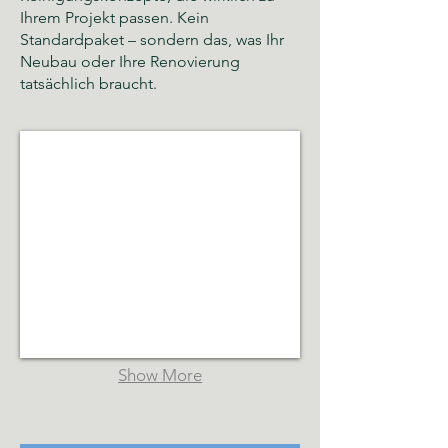
Ihrem Projekt passen. Kein
Standardpaket – sondern das, was Ihr
Neubau oder Ihre Renovierung
tatsächlich braucht.
Glas- und Gebäudereinigung Hamburg
Sauberkeit,
Hygiene
und
gepflegte
Räumlichkeiten
Show More