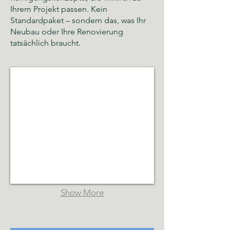
Ihrem Projekt passen. Kein
Standardpaket – sondern das, was Ihr
Neubau oder Ihre Renovierung
tatsächlich braucht.
Glas- und Gebäudereinigung Hamburg
Sauberkeit,
Hygiene
und
gepflegte
Räumlichkeiten
Show More