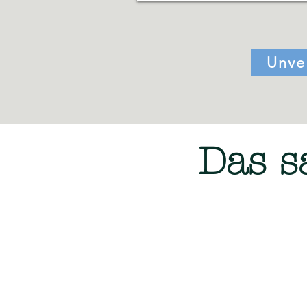
Unve
Das s