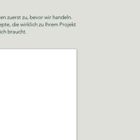
n zuerst zu, bevor wir handeln.
te, die wirklich zu Ihrem Projekt
ich braucht.