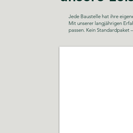
Jede Baustelle hat ihre eige
Mit unserer langjährigen Erfa
passen. Kein Standardpaket –
Glas- und Gebäudereinigun
Sauberkeit,
Hygiene
und
gepflegte
Räumlichkeiten