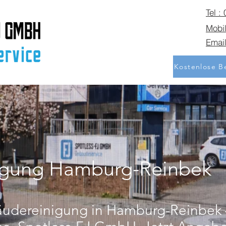
Tel :
Mobil
Email
Kostenlose Be
igung Hamburg-Reinbek
äudereinigung in Hamburg-Reinbek –