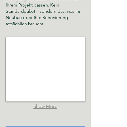
Ihrem Projekt passen. Kein
Standardpaket – sondern das, was Ihr
Neubau oder Ihre Renovierung
tatsächlich braucht.
Glas- und Gebäudereinigung Hamburg
Sauberkeit,
Hygiene
und
gepflegte
Räumlichkeiten
Show More