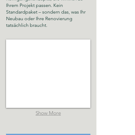
Ihrem Projekt passen. Kein
Standardpaket – sondern das, was Ihr
Neubau oder Ihre Renovierung
tatsächlich braucht.
Glas- und Gebäudereinigung Hamburg
Sauberkeit,
Hygiene
und
gepflegte
Räumlichkeiten
Show More