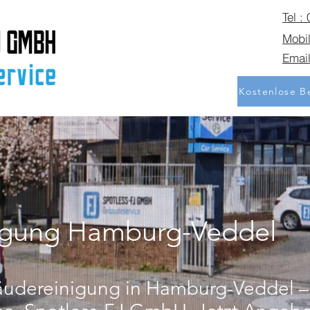
Tel :
Mobil
Email
Kostenlose Be
igung Hamburg-Veddel
äudereinigung in Hamburg-Veddel – 