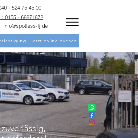
 040 - 524 75 45 00
 : 0155 - 68871872
: info@spotless-fj.de
sichtigung - jetzt online buchen
zuverlässig,