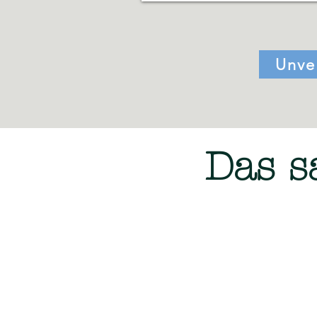
Unve
Das s