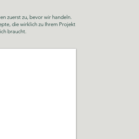
n zuerst zu, bevor wir handeln.
te, die wirklich zu Ihrem Projekt
ich braucht.