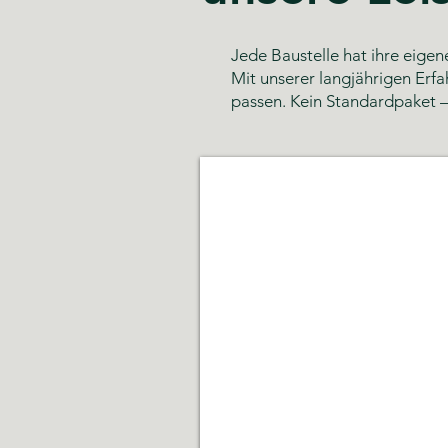
Jede Baustelle hat ihre eige
Mit unserer langjährigen Erfa
passen. Kein Standardpaket –
Glas- und Gebäudereinigun
Sauberkeit,
Hygiene
und
gepflegte
Räumlichkeiten