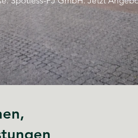
eise. Spotless-FJ GmbH. Jetzt Angeb
hen,
stungen